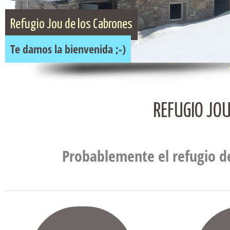
Situado a 2034 m de altitud
Refugio Jou de los Cabrones
en el Macizo Central de los Picos de Europa
Te damos la bienvenida ;-)
REFUGIO JOU
Probablemente el refugio 